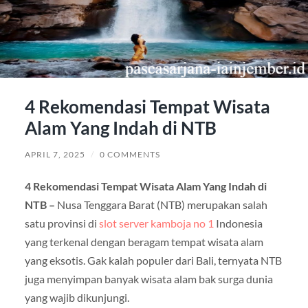
4 Rekomendasi Tempat Wisata
Alam Yang Indah di NTB
APRIL 7, 2025
/
0 COMMENTS
4 Rekomendasi Tempat Wisata Alam Yang Indah di
NTB –
Nusa Tenggara Barat (NTB) merupakan salah
satu provinsi di
slot server kamboja no 1
Indonesia
yang terkenal dengan beragam tempat wisata alam
yang eksotis. Gak kalah populer dari Bali, ternyata NTB
juga menyimpan banyak wisata alam bak surga dunia
yang wajib dikunjungi.