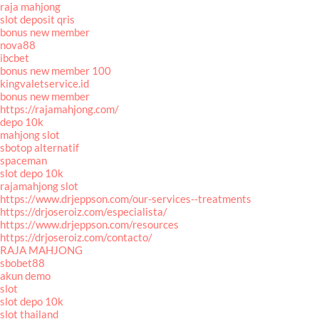
raja mahjong
slot deposit qris
bonus new member
nova88
ibcbet
bonus new member 100
kingvaletservice.id
bonus new member
https://rajamahjong.com/
depo 10k
mahjong slot
sbotop alternatif
spaceman
slot depo 10k
rajamahjong slot
https://www.drjeppson.com/our-services--treatments
https://drjoseroiz.com/especialista/
https://www.drjeppson.com/resources
https://drjoseroiz.com/contacto/
RAJA MAHJONG
sbobet88
akun demo
slot
slot depo 10k
slot thailand