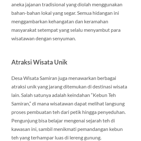
aneka jajanan tradisional yang diolah menggunakan
bahan-bahan lokal yang segar. Semua hidangan ini
menggambarkan kehangatan dan keramahan
masyarakat setempat yang selalu menyambut para
wisatawan dengan senyuman.
Atraksi Wisata Unik
Desa Wisata Samiran juga menawarkan berbagai
atraksi unik yang jarang ditemukan di destinasi wisata
lain. Salah satunya adalah keindahan “Kebun Teh
Samiran,” di mana wisatawan dapat melihat langsung
proses pembuatan teh dari petik hingga penyeduhan.
Pengunjung bisa belajar mengenai sejarah teh di
kawasan ini, sambil menikmati pemandangan kebun
teh yang terhampar luas di lereng gunung.