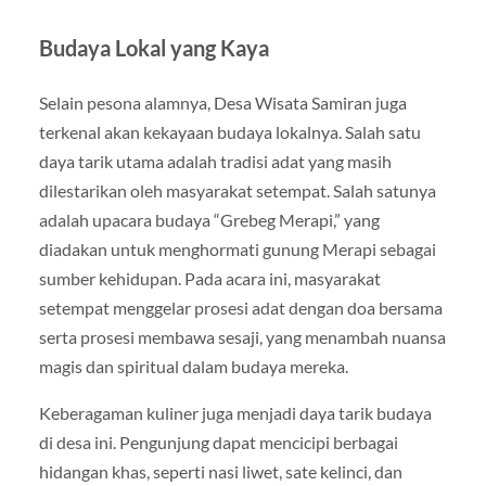
Budaya Lokal yang Kaya
Selain pesona alamnya, Desa Wisata Samiran juga
terkenal akan kekayaan budaya lokalnya. Salah satu
daya tarik utama adalah tradisi adat yang masih
dilestarikan oleh masyarakat setempat. Salah satunya
adalah upacara budaya “Grebeg Merapi,” yang
diadakan untuk menghormati gunung Merapi sebagai
sumber kehidupan. Pada acara ini, masyarakat
setempat menggelar prosesi adat dengan doa bersama
serta prosesi membawa sesaji, yang menambah nuansa
magis dan spiritual dalam budaya mereka.
Keberagaman kuliner juga menjadi daya tarik budaya
di desa ini. Pengunjung dapat mencicipi berbagai
hidangan khas, seperti nasi liwet, sate kelinci, dan