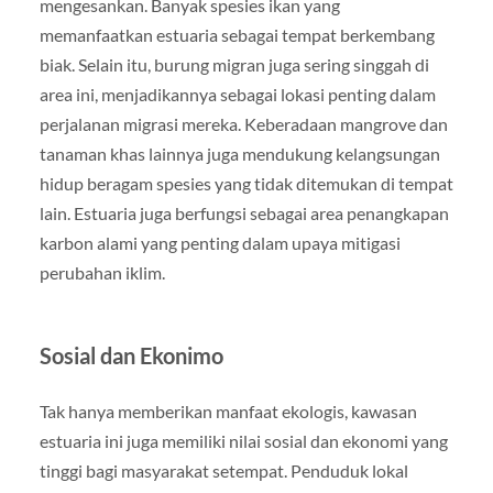
mengesankan. Banyak spesies ikan yang
memanfaatkan estuaria sebagai tempat berkembang
biak. Selain itu, burung migran juga sering singgah di
area ini, menjadikannya sebagai lokasi penting dalam
perjalanan migrasi mereka. Keberadaan mangrove dan
tanaman khas lainnya juga mendukung kelangsungan
hidup beragam spesies yang tidak ditemukan di tempat
lain. Estuaria juga berfungsi sebagai area penangkapan
karbon alami yang penting dalam upaya mitigasi
perubahan iklim.
Sosial dan Ekonimo
Tak hanya memberikan manfaat ekologis, kawasan
estuaria ini juga memiliki nilai sosial dan ekonomi yang
tinggi bagi masyarakat setempat. Penduduk lokal