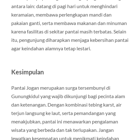
antara lain: datang di pagi hari untuk menghindari
keramaian, membawa perlengkapan mandi dan
pakaian ganti, serta membawa makanan dan minuman
karena fasilitas di sekitar pantai masih terbatas. Selain
itu, pengunjung diharapkan menjaga kebersihan pantai
agar keindahan alamnya tetap lestari.
Kesimpulan
Pantai Jogan merupakan surga tersembunyi di
Gunungkidul yang wajib dikunjungi bagi pecinta alam
dan ketenangan. Dengan kombinasi tebing karst, air
terjun langsung ke laut, serta pemandangan yang
menakjubkan, pantai ini menawarkan pengalaman
wisata yang berbeda dan tak terlupakan. Jangan
lewatkan kesempatan untuk menikmati keindahan