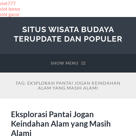
slot777
slot bonus
slot gacor
SITUS WISATA BUDAYA
TERUPDATE DAN POPULER
SHOW MENU
TAG:
EKSPLORASI PANTAI JOGAN KEINDAHAN
ALAM YANG MASIH ALAMI
Eksplorasi Pantai Jogan
Keindahan Alam yang Masih
Alami