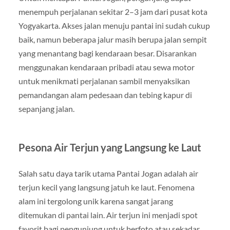
menempuh perjalanan sekitar 2–3 jam dari pusat kota
Yogyakarta. Akses jalan menuju pantai ini sudah cukup
baik, namun beberapa jalur masih berupa jalan sempit
yang menantang bagi kendaraan besar. Disarankan
menggunakan kendaraan pribadi atau sewa motor
untuk menikmati perjalanan sambil menyaksikan
pemandangan alam pedesaan dan tebing kapur di
sepanjang jalan.
Pesona Air Terjun yang Langsung ke Laut
Salah satu daya tarik utama Pantai Jogan adalah air
terjun kecil yang langsung jatuh ke laut. Fenomena
alam ini tergolong unik karena sangat jarang
ditemukan di pantai lain. Air terjun ini menjadi spot
favorit bagi pengunjung untuk berfoto atau sekadar