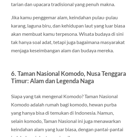
tarian dan upacara tradisional yang penuh makna.
Jika kamu penggemar alam, keindahan pulau-pulau
karang, laguna biru, dan kehidupan laut yang luar biasa
akan membuat kamu terpesona. Wisata budaya di sini
tak hanya soal adat, tetapi juga bagaimana masyarakat
menjaga keseimbangan alam dan budaya mereka.
6. Taman Nasional Komodo, Nusa Tenggara
Timur: Alam dan Legenda Naga
Siapa yang tak mengenal Komodo? Taman Nasional
Komodo adalah rumah bagi komodo, hewan purba
yang hanya bisa di temukan di Indonesia. Namun,
selain komodo, Taman Nasional ini juga menawarkan
keindahan alam yang luar biasa, dengan pantai-pantai