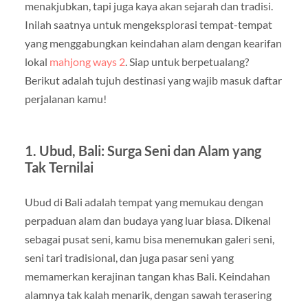
menakjubkan, tapi juga kaya akan sejarah dan tradisi.
Inilah saatnya untuk mengeksplorasi tempat-tempat
yang menggabungkan keindahan alam dengan kearifan
lokal
mahjong ways 2
. Siap untuk berpetualang?
Berikut adalah tujuh destinasi yang wajib masuk daftar
perjalanan kamu!
1. Ubud, Bali: Surga Seni dan Alam yang
Tak Ternilai
Ubud di Bali adalah tempat yang memukau dengan
perpaduan alam dan budaya yang luar biasa. Dikenal
sebagai pusat seni, kamu bisa menemukan galeri seni,
seni tari tradisional, dan juga pasar seni yang
memamerkan kerajinan tangan khas Bali. Keindahan
alamnya tak kalah menarik, dengan sawah terasering