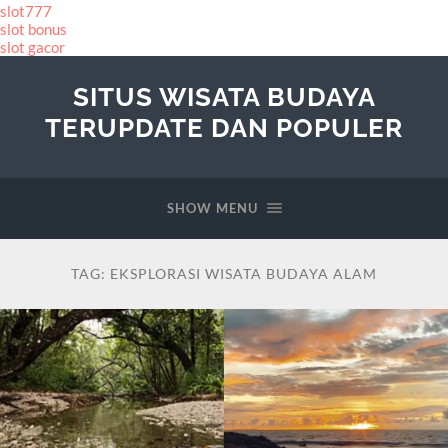
slot777
slot bonus
slot gacor
SITUS WISATA BUDAYA
TERUPDATE DAN POPULER
SHOW MENU
TAG:
EKSPLORASI WISATA BUDAYA ALAM