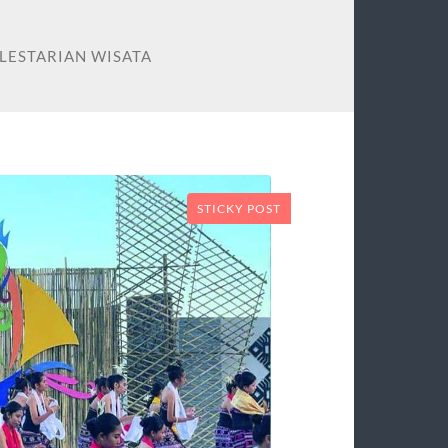
ELESTARIAN WISATA
STICKY POST