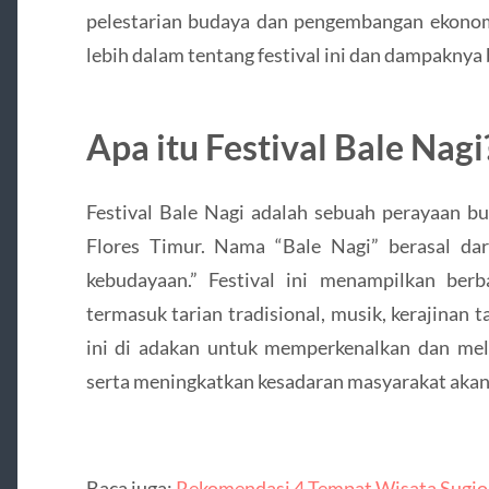
pelestarian budaya dan pengembangan ekonomi 
lebih dalam tentang festival ini dan dampaknya
Apa itu Festival Bale Nagi
Festival Bale Nagi adalah sebuah perayaan bu
Flores Timur. Nama “Bale Nagi” berasal dar
kebudayaan.” Festival ini menampilkan ber
termasuk tarian tradisional, musik, kerajinan 
ini di adakan untuk memperkenalkan dan mel
serta meningkatkan kesadaran masyarakat akan 
Baca juga:
Rekomendasi 4 Tempat Wisata Sugio