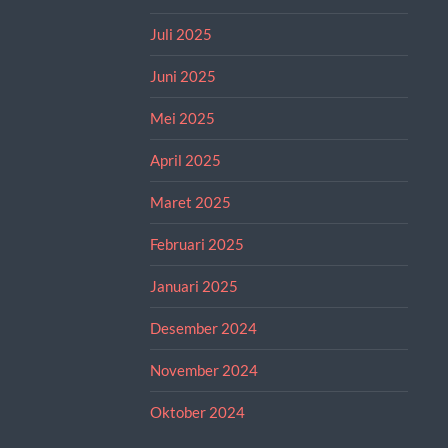
Juli 2025
Juni 2025
Mei 2025
April 2025
Maret 2025
Februari 2025
Januari 2025
Desember 2024
November 2024
Oktober 2024