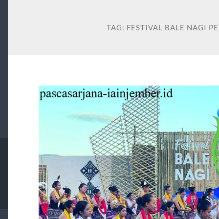
TAG:
FESTIVAL BALE NAGI P