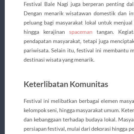
Festival Bale Nagi juga berperan penting 
Dengan menarik wisatawan domestik dan inte
peluang bagi masyarakat lokal untuk menjual
hingga kerajinan
spaceman
tangan. Kegiat
pendapatan masyarakat, tetapi juga menciptak
pariwisata. Selain itu, festival ini membant
destinasi wisata yang menarik.
Keterlibatan Komunitas
Festival ini melibatkan berbagai elemen masya
kelompok seni, hingga masyarakat umum. Keterl
dan kebanggaan terhadap budaya lokal. Masyar
persiapan festival, mulai dari dekorasi hingga p