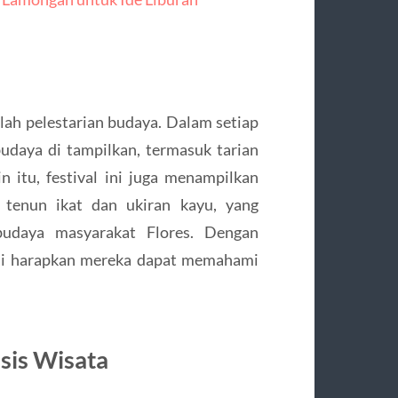
alah pelestarian budaya. Dalam setiap
 budaya di tampilkan, termasuk tarian
in itu, festival ini juga menampilkan
i tenun ikat dan ukiran kayu, yang
 budaya masyarakat Flores. Dengan
, di harapkan mereka dapat memahami
is Wisata