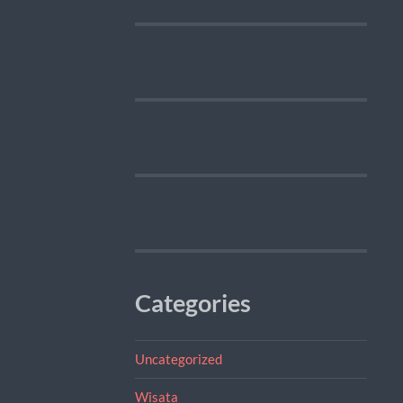
Categories
Uncategorized
Wisata