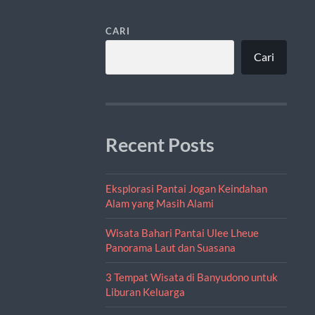
CARI
Cari
Recent Posts
Eksplorasi Pantai Jogan Keindahan
Alam yang Masih Alami
Wisata Bahari Pantai Ulee Lheue
Panorama Laut dan Suasana
3 Tempat Wisata di Banyudono untuk
Liburan Keluarga