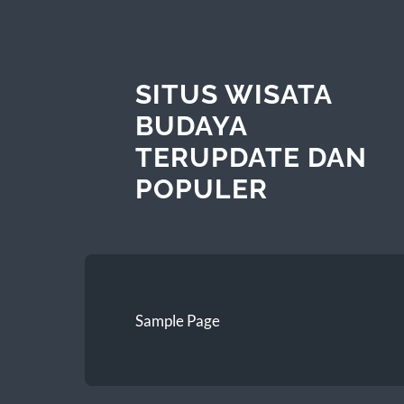
SITUS WISATA
BUDAYA
TERUPDATE DAN
POPULER
Sample Page