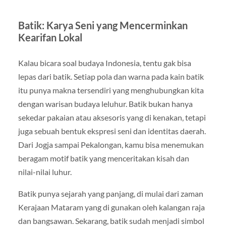
Batik: Karya Seni yang Mencerminkan
Kearifan Lokal
Kalau bicara soal budaya Indonesia, tentu gak bisa
lepas dari batik. Setiap pola dan warna pada kain batik
itu punya makna tersendiri yang menghubungkan kita
dengan warisan budaya leluhur. Batik bukan hanya
sekedar pakaian atau aksesoris yang di kenakan, tetapi
juga sebuah bentuk ekspresi seni dan identitas daerah.
Dari Jogja sampai Pekalongan, kamu bisa menemukan
beragam motif batik yang menceritakan kisah dan
nilai-nilai luhur.
Batik punya sejarah yang panjang, di mulai dari zaman
Kerajaan Mataram yang di gunakan oleh kalangan raja
dan bangsawan. Sekarang, batik sudah menjadi simbol