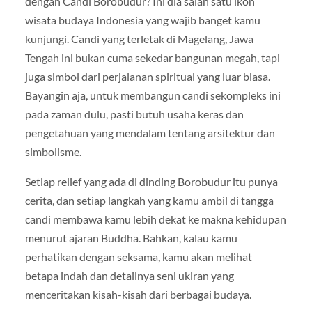
dengan Candi Borobudur? Ini dia salah satu ikon
wisata budaya Indonesia yang wajib banget kamu
kunjungi. Candi yang terletak di Magelang, Jawa
Tengah ini bukan cuma sekedar bangunan megah, tapi
juga simbol dari perjalanan spiritual yang luar biasa.
Bayangin aja, untuk membangun candi sekompleks ini
pada zaman dulu, pasti butuh usaha keras dan
pengetahuan yang mendalam tentang arsitektur dan
simbolisme.
Setiap relief yang ada di dinding Borobudur itu punya
cerita, dan setiap langkah yang kamu ambil di tangga
candi membawa kamu lebih dekat ke makna kehidupan
menurut ajaran Buddha. Bahkan, kalau kamu
perhatikan dengan seksama, kamu akan melihat
betapa indah dan detailnya seni ukiran yang
menceritakan kisah-kisah dari berbagai budaya.