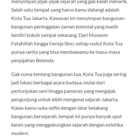
menyimpan jejak-jejak sejarah yang gak kalah menarik.
Salah satu tempat yang harus kamu datangi adalah
Kota Tua Jakarta. Kawasan ini menyimpan bangunan-
bangunan peninggalan zaman kolonial yang masih
berdiri kokoh sampai sekarang. Dari Museum
Fatahillah hingga Gereja Sion, setiap sudut Kota Tua
punya cerita yang bisa membawamu ke masa-masa
penjajahan Belanda.
Gak cuma tentang bangunan tua, Kota Tua juga sering
jadi lokasi berbagai acara budaya, mulai dari
pertunjukan seni hingga pameran yang mengajak
pengunjung untuk lebih mengenal sejarah Jakarta.
Kalau kamu suka selfie dengan latar belakang
bangunan bersejarah, tempat ini punya banyak spot
keren yang menggabungkan sejarah dengan estetika
modern.