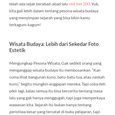
telah ada sejak berabad-abad lalu
slot bet 200
. Yuk,
kita gali lebih dalam tentang pesona wisata budaya
yang menyimpan sejarah yang bisa bikin kamu
terkagum-kagum!
Wisata Budaya: Lebih dari Sekedar Foto
Estetik
Mengungkap Pesona Wisata, Gak sedikit orang yang
menganggap wisata budaya itu membosankan. “Kan
cuma lihat bangunan kuno, batu-batu tua, atau naskah
kuno,” begitu mungkin anggapan mereka. Tapi coba deh
pikir lagi, kalau semua itu bisa bercerita tentang masa
lalu yang gak hanya menggugah, tapi juga memperkaya
wawasan kita. Sejarah itu bukan hanya tentang
peristiwa besar yang tercatat di buku pelajaran, tapi