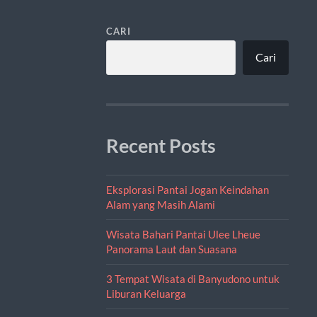
CARI
Cari
Recent Posts
Eksplorasi Pantai Jogan Keindahan
Alam yang Masih Alami
Wisata Bahari Pantai Ulee Lheue
Panorama Laut dan Suasana
3 Tempat Wisata di Banyudono untuk
Liburan Keluarga