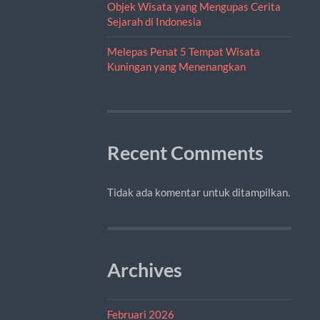
Objek Wisata yang Mengupas Cerita
Sejarah di Indonesia
Melepas Penat 5 Tempat Wisata
Kuningan yang Menenangkan
Recent Comments
Tidak ada komentar untuk ditampilkan.
Archives
Februari 2026