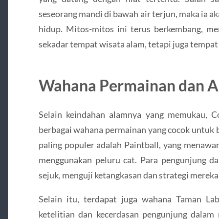
seseorang mandi di bawah air terjun, maka ia 
hidup. Mitos-mitos ini terus berkembang, 
sekadar tempat wisata alam, tetapi juga tempat
Wahana Permainan dan Ak
Selain keindahan alamnya yang memukau, C
berbagai wahana permainan yang cocok untuk b
paling populer adalah Paintball, yang menaw
menggunakan peluru cat. Para pengunjung da
sejuk, menguji ketangkasan dan strategi mereka
Selain itu, terdapat juga wahana Taman Lab
ketelitian dan kecerdasan pengunjung dalam 