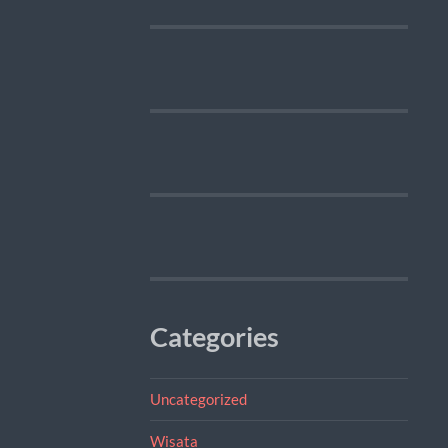
Categories
Uncategorized
Wisata