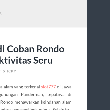
S
di Coban Rondo
ktivitas Seru
/
STICKY
ta alam yang terkenal
slot777
di Jawa
egunungan Panderman, tepatnya di
 Rondo menawarkan keindahan alam
 mitos yang melingkupinya. Selain itu,