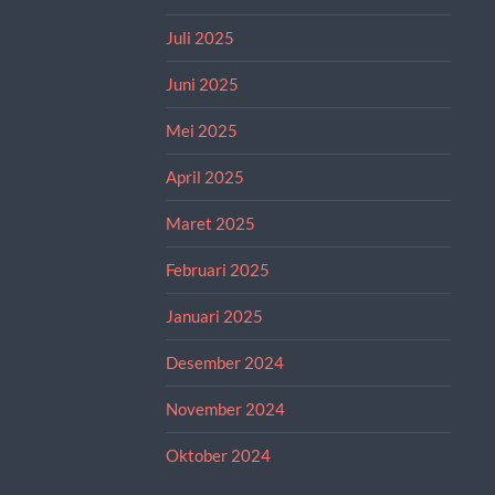
Juli 2025
Juni 2025
Mei 2025
April 2025
Maret 2025
Februari 2025
Januari 2025
Desember 2024
November 2024
Oktober 2024