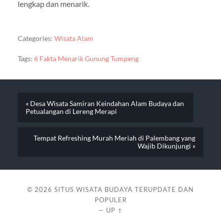
lengkap dan menarik.
Categories:
Wisata Alam
Tags:
6 Fakta Menarik Gunung Tumpeng
« Desa Wisata Samiran Keindahan Alam Budaya dan
Petualangan di Lereng Merapi
Tempat Refreshing Murah Meriah di Palembang yang
Wajib Dikunjungi »
© 2026
SITUS WISATA BUDAYA TERUPDATE DAN
POPULER
—
UP ↑