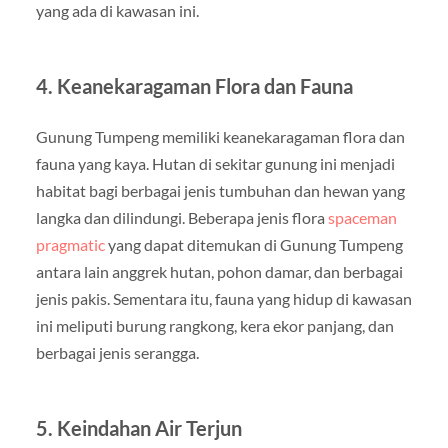
yang ada di kawasan ini.
4. Keanekaragaman Flora dan Fauna
Gunung Tumpeng memiliki keanekaragaman flora dan
fauna yang kaya. Hutan di sekitar gunung ini menjadi
habitat bagi berbagai jenis tumbuhan dan hewan yang
langka dan dilindungi. Beberapa jenis flora
spaceman
pragmatic
yang dapat ditemukan di Gunung Tumpeng
antara lain anggrek hutan, pohon damar, dan berbagai
jenis pakis. Sementara itu, fauna yang hidup di kawasan
ini meliputi burung rangkong, kera ekor panjang, dan
berbagai jenis serangga.
5. Keindahan Air Terjun