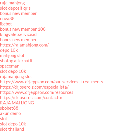
raja mahjong
slot deposit qris
bonus new member
nova88
ibcbet
bonus new member 100
kingvaletservice.id
bonus new member
https://rajamahjong.com/
depo 10k
mahjong slot
sbotop alternatif
spaceman
slot depo 10k
rajamahjong slot
https://www.drjeppson.com/our-services--treatments
https://drjoseroiz.com/especialista/
https://www.drjeppson.com/resources
https://drjoseroiz.com/contacto/
RAJA MAHJONG
sbobet88
akun demo
slot
slot depo 10k
slot thailand