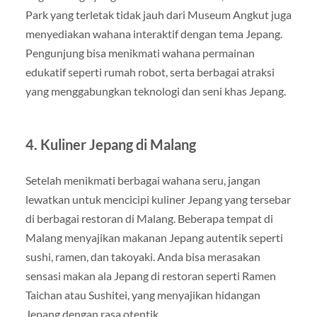
Park yang terletak tidak jauh dari Museum Angkut juga
menyediakan wahana interaktif dengan tema Jepang.
Pengunjung bisa menikmati wahana permainan
edukatif seperti rumah robot, serta berbagai atraksi
yang menggabungkan teknologi dan seni khas Jepang.
4. Kuliner Jepang di Malang
Setelah menikmati berbagai wahana seru, jangan
lewatkan untuk mencicipi kuliner Jepang yang tersebar
di berbagai restoran di Malang. Beberapa tempat di
Malang menyajikan makanan Jepang autentik seperti
sushi, ramen, dan takoyaki. Anda bisa merasakan
sensasi makan ala Jepang di restoran seperti Ramen
Taichan atau Sushitei, yang menyajikan hidangan
Jepang dengan rasa otentik.