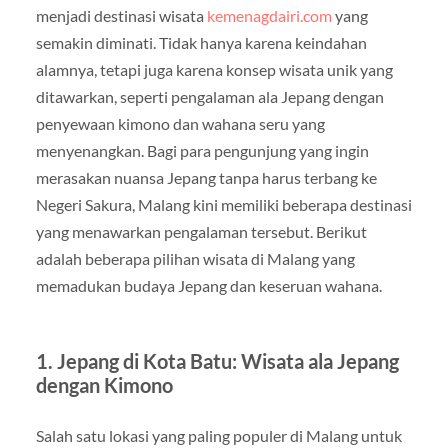
menjadi destinasi wisata
kemenagdairi.com
yang
semakin diminati. Tidak hanya karena keindahan
alamnya, tetapi juga karena konsep wisata unik yang
ditawarkan, seperti pengalaman ala Jepang dengan
penyewaan kimono dan wahana seru yang
menyenangkan. Bagi para pengunjung yang ingin
merasakan nuansa Jepang tanpa harus terbang ke
Negeri Sakura, Malang kini memiliki beberapa destinasi
yang menawarkan pengalaman tersebut. Berikut
adalah beberapa pilihan wisata di Malang yang
memadukan budaya Jepang dan keseruan wahana.
1. Jepang di Kota Batu: Wisata ala Jepang
dengan Kimono
Salah satu lokasi yang paling populer di Malang untuk