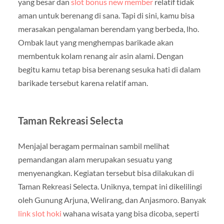
yang besar dan
slot bonus new member
relatif tidak
aman untuk berenang di sana. Tapi di sini, kamu bisa
merasakan pengalaman berendam yang berbeda, lho.
Ombak laut yang menghempas barikade akan
membentuk kolam renang air asin alami. Dengan
begitu kamu tetap bisa berenang sesuka hati di dalam
barikade tersebut karena relatif aman.
Taman Rekreasi Selecta
Menjajal beragam permainan sambil melihat
pemandangan alam merupakan sesuatu yang
menyenangkan. Kegiatan tersebut bisa dilakukan di
Taman Rekreasi Selecta. Uniknya, tempat ini dikelilingi
oleh Gunung Arjuna, Welirang, dan Anjasmoro. Banyak
link slot hoki
wahana wisata yang bisa dicoba, seperti