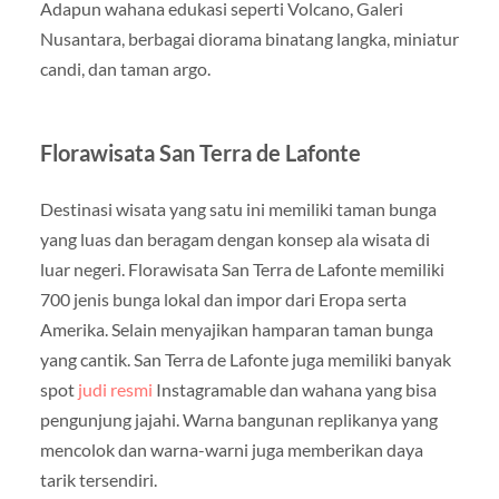
Adapun wahana edukasi seperti Volcano, Galeri
Nusantara, berbagai diorama binatang langka, miniatur
candi, dan taman argo.
Florawisata San Terra de Lafonte
Destinasi wisata yang satu ini memiliki taman bunga
yang luas dan beragam dengan konsep ala wisata di
luar negeri. Florawisata San Terra de Lafonte memiliki
700 jenis bunga lokal dan impor dari Eropa serta
Amerika. Selain menyajikan hamparan taman bunga
yang cantik. San Terra de Lafonte juga memiliki banyak
spot
judi resmi
Instagramable dan wahana yang bisa
pengunjung jajahi. Warna bangunan replikanya yang
mencolok dan warna-warni juga memberikan daya
tarik tersendiri.