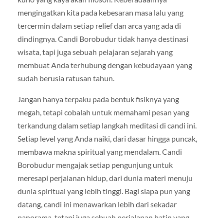
mengingatkan kita pada kebesaran masa lalu yang
tercermin dalam setiap relief dan arca yang ada di
dindingnya. Candi Borobudur tidak hanya destinasi
wisata, tapi juga sebuah pelajaran sejarah yang
membuat Anda terhubung dengan kebudayaan yang
sudah berusia ratusan tahun.
Jangan hanya terpaku pada bentuk fisiknya yang
megah, tetapi cobalah untuk memahami pesan yang
terkandung dalam setiap langkah meditasi di candi ini.
Setiap level yang Anda naiki, dari dasar hingga puncak,
membawa makna spiritual yang mendalam. Candi
Borobudur mengajak setiap pengunjung untuk
meresapi perjalanan hidup, dari dunia materi menuju
dunia spiritual yang lebih tinggi. Bagi siapa pun yang
datang, candi ini menawarkan lebih dari sekadar
panorama, tetapi juga sebuah perjalanan batin yang